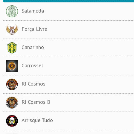
Salameda
Força Livre
Canarinho
Carrossel
RJ Cosmos
RJ Cosmos B
Arrisque Tudo