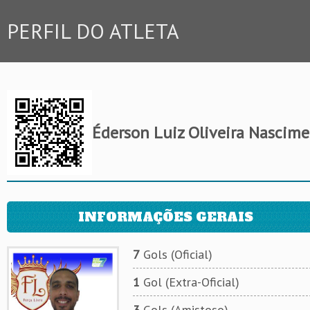
PERFIL DO ATLETA
Éderson Luiz Oliveira Nascim
INFORMAÇÕES GERAIS
7
Gols (Oficial)
1
Gol (Extra-Oficial)
3
Gols (Amistoso)