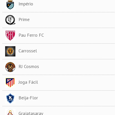
Império
Prime
Pau Ferro FC
Carrossel
RJ Cosmos
Joga Fácil
Beija-Flor
Grajatasaray