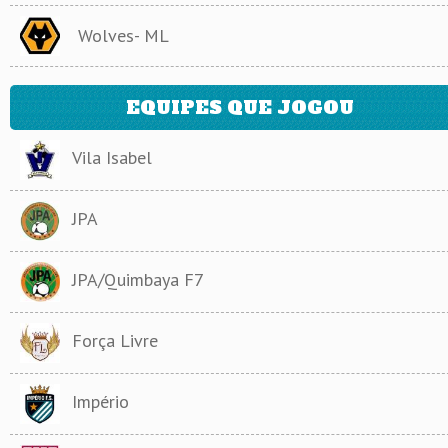
Wolves- ML
EQUIPES QUE JOGOU
Vila Isabel
JPA
JPA/Quimbaya F7
Força Livre
Império