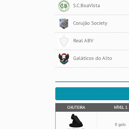
S.C.BoaVista
Corujão Society
Real ABV
Galáticos do Alto
CHUTEIRA
NÍVEL 1
0 gols