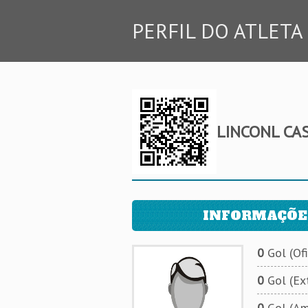
PERFIL DO ATLETA
LINCONL CA
INFORMAÇÕE
0
Gol (Ofi
0
Gol (Ext
0
Gol (Am