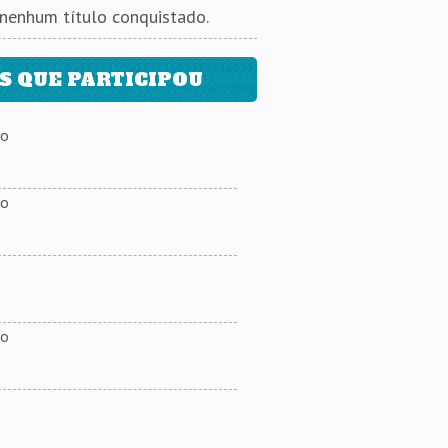
 nenhum título conquistado.
 QUE PARTICIPOU
ão
ão
ão