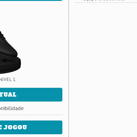
NíVEL 1
ATUAL
nibilidade
E JOGOU