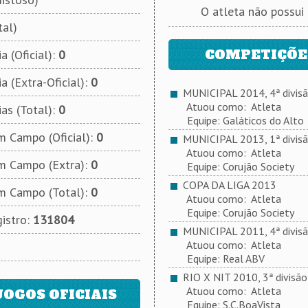
O atleta não possui
tal)
COMPETIÇÕES
a (Oficial):
0
a (Extra-Oficial):
0
MUNICIPAL 2014, 4ª divis
Atuou como: Atleta
ias (Total):
0
Equipe: Galáticos do Alto
 Campo (Oficial):
0
MUNICIPAL 2013, 1ª divis
Atuou como: Atleta
m Campo (Extra):
0
Equipe: Corujão Society
COPA DA LIGA 2013
m Campo (Total):
0
Atuou como: Atleta
Equipe: Corujão Society
istro:
131804
MUNICIPAL 2011, 4ª divis
Atuou como: Atleta
Equipe: Real ABV
RIO X NIT 2010, 3ª divisão
Atuou como: Atleta
JOGOS OFICIAIS
Equipe: S.C.BoaVista