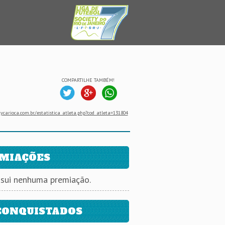
COMPARTILHE TAMBÉM!
ycarioca.com.br/estatistica_atleta.php?cod_atleta=131804
MIAÇÕES
ssui nenhuma premiação.
CONQUISTADOS