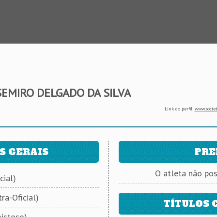
SEMIRO DELGADO DA SILVA
Link do perfil:
www.societ
S GERAIS
PRE
O atleta não po
cial)
ra-Oficial)
TÍTULOS 
istoso)