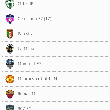
Citlec JR
Geremario F7 (17)
Palestra
La Máfia
Montreal F7
Manchester Untd - ML
Roma - ML
907 FC