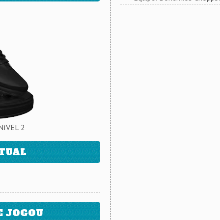
NíVEL 2
ATUAL
E JOGOU