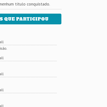
 nenhum título conquistado.
 QUE PARTICIPOU
ll
isão.
ll
ll
ll
ll