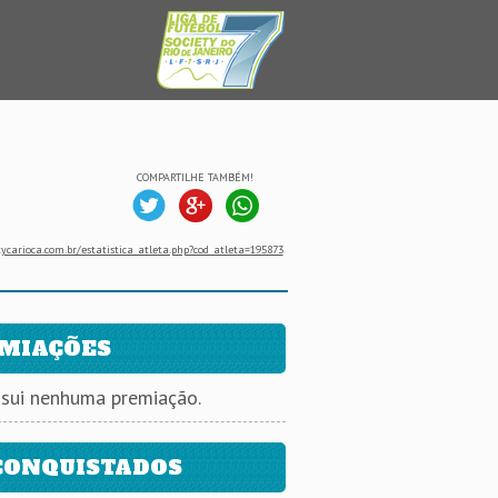
COMPARTILHE TAMBÉM!
ycarioca.com.br/estatistica_atleta.php?cod_atleta=195873
MIAÇÕES
ssui nenhuma premiação.
CONQUISTADOS