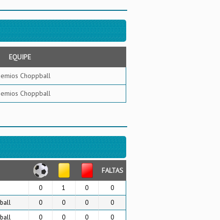
EQUIPE
emios Choppball
emios Choppball
FALTAS
0
1
0
0
ball
0
0
0
0
ball
0
0
0
0