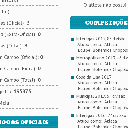
O atleta não possui
otal)
COMPETIÇÕES
as (Oficial):
3
a (Extra-Oficial):
0
Interligas 2017, 8ª divisão
Atuou como: Atleta
ias (Total):
3
Equipe: Bohemios Choppba
 Campo (Oficial):
0
Metropolitano 2017, 4ª div
Atuou como: Atleta
m Campo (Extra):
0
Equipe: Bohemios Choppba
Copa da Liga 2017
m Campo (Total):
0
Atuou como: Atleta
Equipe: Bohemios Choppba
istro:
195873
Municipal 2017, 5ª divisão
Atuou como: Atleta
Meia
Equipe: Bohemios Choppba
Interligas 2016, 7ª divisão
Atuou como: Atleta
JOGOS OFICIAIS
Equipe: Bohemios Choppba