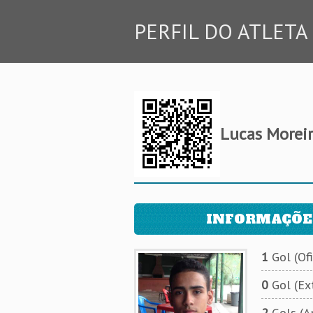
PERFIL DO ATLETA
Lucas Morei
INFORMAÇÕE
1
Gol (Ofi
0
Gol (Ext
2
Gols (A