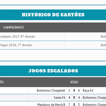
HISTÓRICO DE CARTÕES
CAMPEONATO
olitano 2017, 4ª divisão.
Boh
erligas 2016, 7ª divisão
Boh
JOGOS ESCALADOS
TO
JOGO
Bohemios Choppball
1
X
6
Raça A2
Santa Fé
4
X
4
Bohemios Chopp
Maníacos da Merck B
7
X
3
Bohemios Chopp