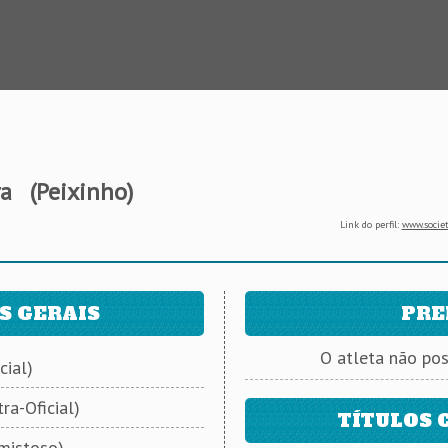
ra
(Peixinho)
Link do perfil:
www.societ
S GERAIS
PRE
O atleta não po
cial)
ra-Oficial)
TÍTULOS 
mistoso)