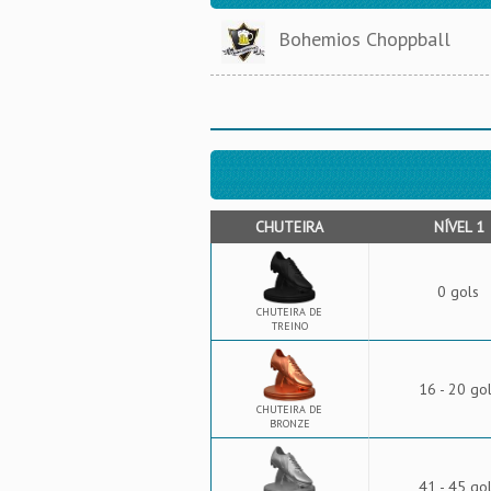
Bohemios Choppball
CHUTEIRA
NÍVEL 1
0 gols
CHUTEIRA DE
TREINO
16 - 20 go
CHUTEIRA DE
BRONZE
41 - 45 go