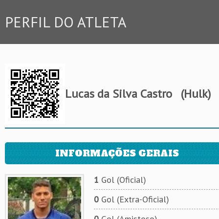
PERFIL DO ATLETA
Lucas da Silva Castro
(Hulk)
INFORMAÇÕES GERAIS
1
Gol (Oficial)
0
Gol (Extra-Oficial)
0
Gol (Amistoso)