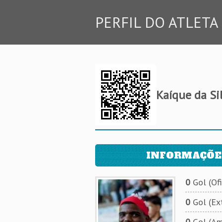
PERFIL DO ATLETA
Kaíque da Si
INFORMAÇÕE
0
Gol (Ofi
0
Gol (Ext
0
Gol (Am