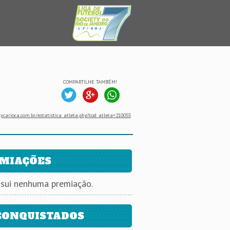
COMPARTILHE TAMBÉM!
ycarioca.com.br/estatistica_atleta.php?cod_atleta=210055
MIAÇÕES
ssui nenhuma premiação.
CONQUISTADOS