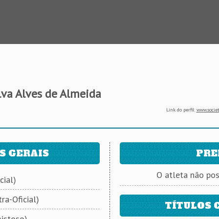
lva Alves de Almeida
Link do perfil:
www.societ
S GERAIS
PRE
O atleta não po
cial)
ra-Oficial)
TÍTULOS 
istoso)