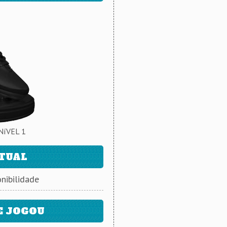
NíVEL 1
ATUAL
nibilidade
E JOGOU