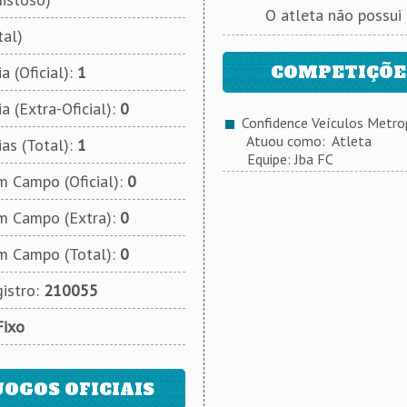
O atleta não possui
tal)
COMPETIÇÕES
a (Oficial):
1
a (Extra-Oficial):
0
Confidence Veículos Metrop
Atuou como: Atleta
ias (Total):
1
Equipe: Jba FC
 Campo (Oficial):
0
m Campo (Extra):
0
m Campo (Total):
0
istro:
210055
Fixo
JOGOS OFICIAIS