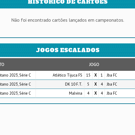
HISTÓRICO DE CARTÕES
Não foi encontrado cartões lançados em campeonatos.
JOGOS ESCALADOS
TO
JOGO
tano 2023, Série C
Atlético Tijuca FS
15
X
1
Jba FC
tano 2023, Série C
DK 10 F.T.
5
X
4
Jba FC
tano 2023, Série C
Malvina
4
X
4
Jba FC