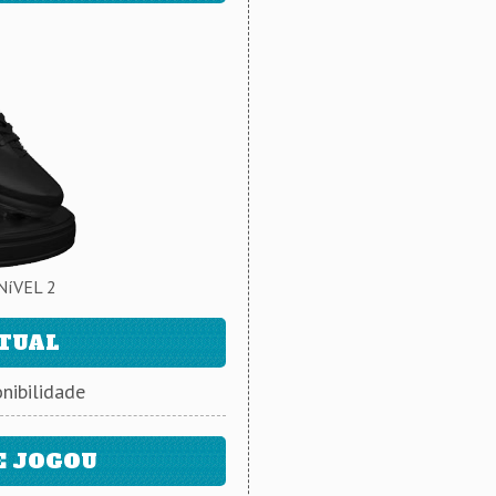
NíVEL 2
ATUAL
nibilidade
E JOGOU