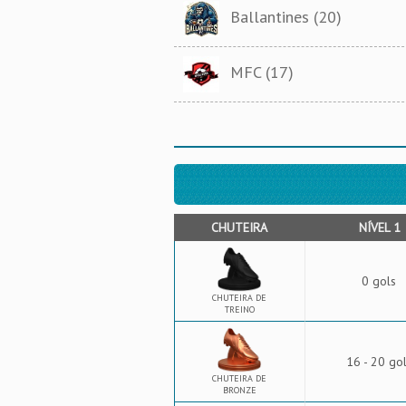
Ballantines (20)
MFC (17)
CHUTEIRA
NÍVEL 1
0 gols
CHUTEIRA DE
TREINO
16 - 20 go
CHUTEIRA DE
BRONZE