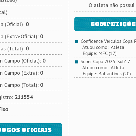
O atleta não possui
tal)
COMPETIÇÕES
a (Oficial):
0
a (Extra-Oficial):
0
Confidence Veículos Copa 
Atuou como: Atleta
ias (Total):
0
Equipe: MFC (17)
 Campo (Oficial):
0
Super Copa 2025, Sub17
Atuou como: Atleta
m Campo (Extra):
0
Equipe: Ballantines (20)
m Campo (Total):
0
istro:
211554
Fixo
JOGOS OFICIAIS