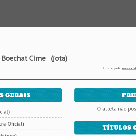
 Boechat Cirne
(jota)
Link do perfil:
www.societ
S GERAIS
PRE
O atleta não po
cial)
ra-Oficial)
TÍTULOS 
istoso)