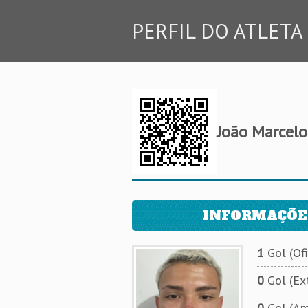
PERFIL DO ATLETA
João Marcelo
INFORMAÇÕE
1
Gol (Ofi
0
Gol (Ext
0
Gol (Am