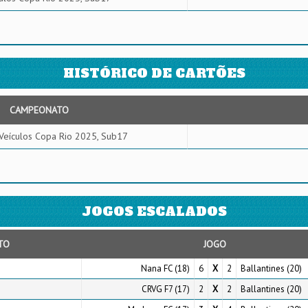
HISTÓRICO DE CARTÕES
CAMPEONATO
Veículos Copa Rio 2025, Sub17
JOGOS ESCALADOS
TO
JOGO
Nana FC (18)
6
X
2
Ballantines (20)
CRVG F7 (17)
2
X
2
Ballantines (20)