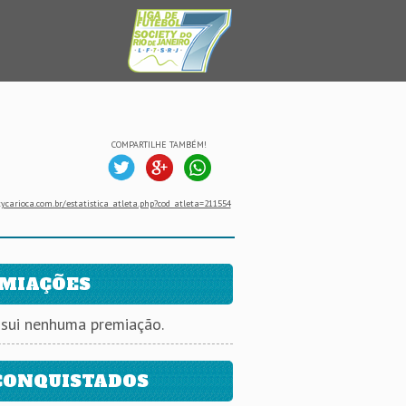
COMPARTILHE TAMBÉM!
ycarioca.com.br/estatistica_atleta.php?cod_atleta=211554
MIAÇÕES
ssui nenhuma premiação.
CONQUISTADOS