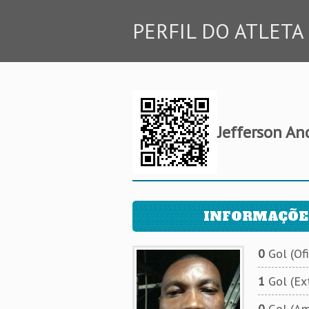
PERFIL DO ATLETA
Jefferson An
INFORMAÇÕE
0
Gol (Ofi
1
Gol (Ext
0
Gol (Am