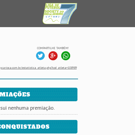
COMPARTILHE TAMBÉM!
ycarioca.com.br/estatistica_atleta.php?cod_atleta=108989
MIAÇÕES
ssui nenhuma premiação.
CONQUISTADOS