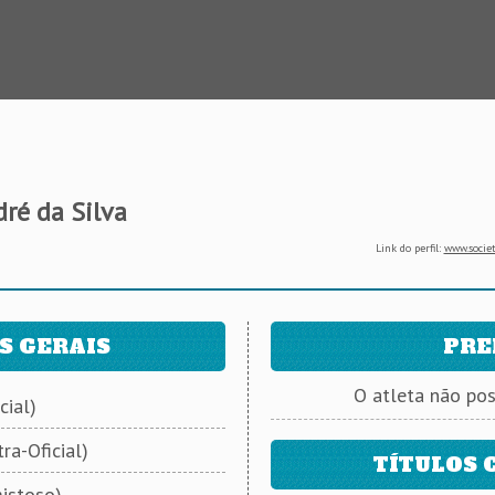
dré da Silva
Link do perfil:
www.societ
S GERAIS
PRE
O atleta não po
cial)
ra-Oficial)
TÍTULOS 
istoso)