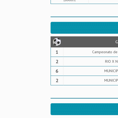
DIAMANTE
C
1
Campeonato de 
2
RIO X N
6
MUNICIPA
2
MUNICIPA