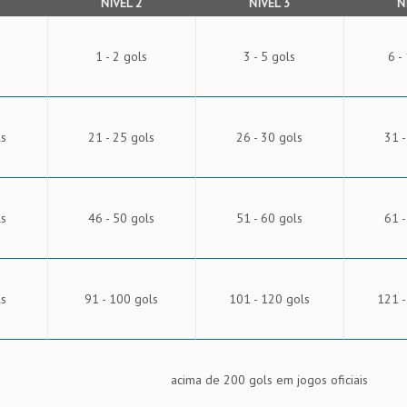
NÍVEL 2
NÍVEL 3
N
1 - 2 gols
3 - 5 gols
6 -
ls
21 - 25 gols
26 - 30 gols
31 -
ls
46 - 50 gols
51 - 60 gols
61 -
ls
91 - 100 gols
101 - 120 gols
121 -
acima de 200 gols em jogos oficiais