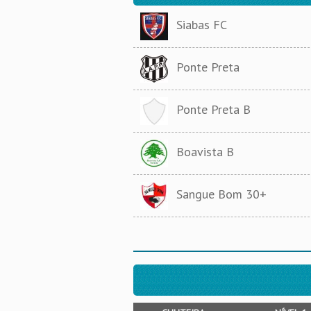
Siabas FC
Ponte Preta
Ponte Preta B
Boavista B
Sangue Bom 30+