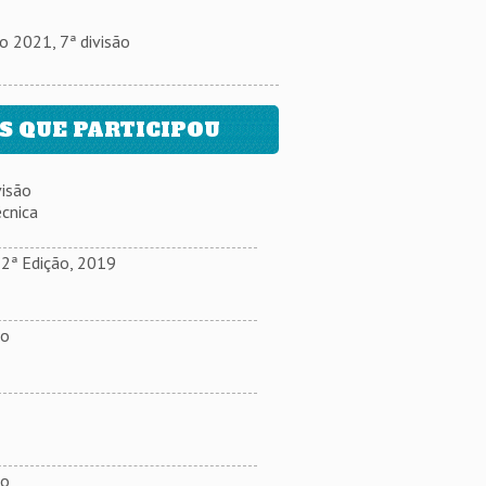
2021, 7ª divisão
 QUE PARTICIPOU
isão
cnica
ª Edição, 2019
ão
ão