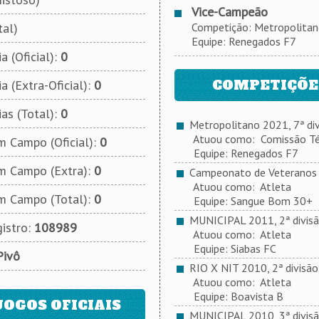
Vice-Campeão
tal)
Competição: Metropolitano 
Equipe: Renegados F7
a (Oficial):
0
COMPETIÇÕES
a (Extra-Oficial):
0
ias (Total):
0
Metropolitano 2021, 7ª div
Atuou como: Comissão Té
 Campo (Oficial):
0
Equipe: Renegados F7
m Campo (Extra):
0
Campeonato de Veteranos 2
Atuou como: Atleta
m Campo (Total):
0
Equipe: Sangue Bom 30+
MUNICIPAL 2011, 2ª divis
istro:
108989
Atuou como: Atleta
Equipe: Siabas FC
Pivô
RIO X NIT 2010, 2ª divisão
Atuou como: Atleta
Equipe: Boavista B
JOGOS OFICIAIS
MUNICIPAL 2010, 3ª divis