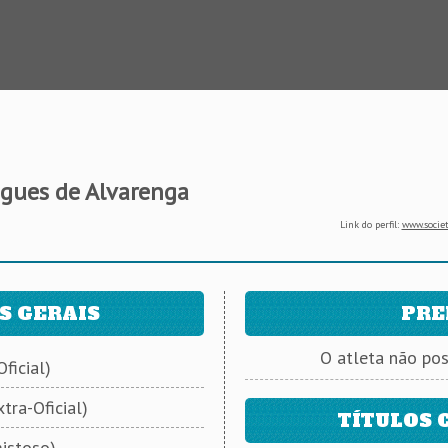
gues de Alvarenga
Link do perfil:
www.societ
S GERAIS
PRE
O atleta não po
ficial)
tra-Oficial)
TÍTULOS 
istoso)