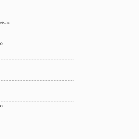
visão
ão
ão