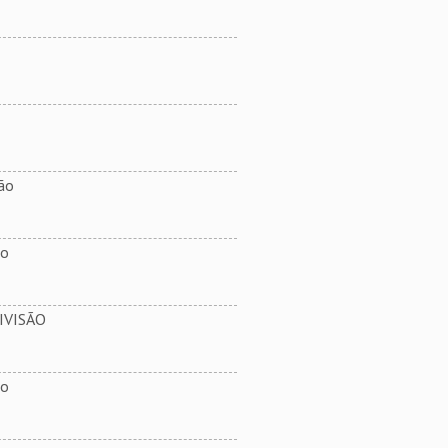
ão
ão
IVISÃO
ão