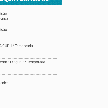
isão
cnica
isão
.A CUP 4ª Temporada
remier League 4ª Temporada
cnica