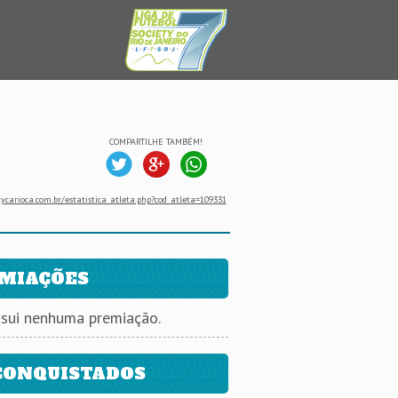
COMPARTILHE TAMBÉM!
ycarioca.com.br/estatistica_atleta.php?cod_atleta=109331
MIAÇÕES
ssui nenhuma premiação.
CONQUISTADOS