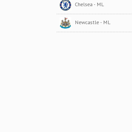
Chelsea - ML
Newcastle - ML