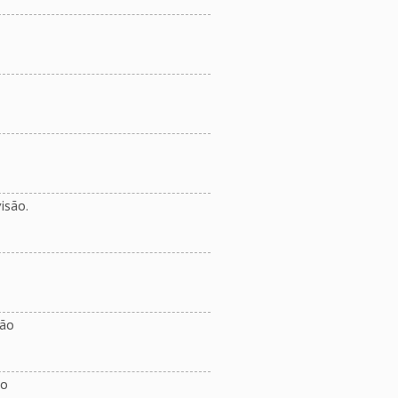
isão.
são
ão