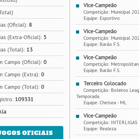
Vice-Campeão
Total)
Competição: Municipal 2021
Equipe: Esportivo
as (Oficial):
8
Vice-Campeão
as (Extra-Oficial):
5
Competição: Municipal 2021
Equipe: Barão F.S.
ias (Total):
13
Vice-Campeão
 Campo (Oficial):
0
Competição: Metropolitano 
Equipe: Barão F.S.
m Campo (Extra):
0
Terceiro Colocado
m Campo (Total):
0
Competição: Boleiros League
Temporada
istro:
109331
Equipe: Chelsea - ML
Ala
Vice-Campeão
Competição: INTERLIGAS 20
Equipe: Realeza
JOGOS OFICIAIS