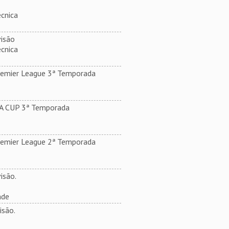
cnica
isão
cnica
remier League 3ª Temporada
.A CUP 3ª Temporada
remier League 2ª Temporada
isão.
ade
isão.