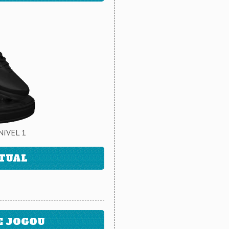
NíVEL 1
ATUAL
E JOGOU