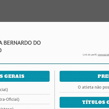
TA BERNARDO DO
O
Link do perfil:
www.societ
S GERAIS
PRE
O atleta não po
cial)
ra-Oficial)
TÍTULOS 
istoso)