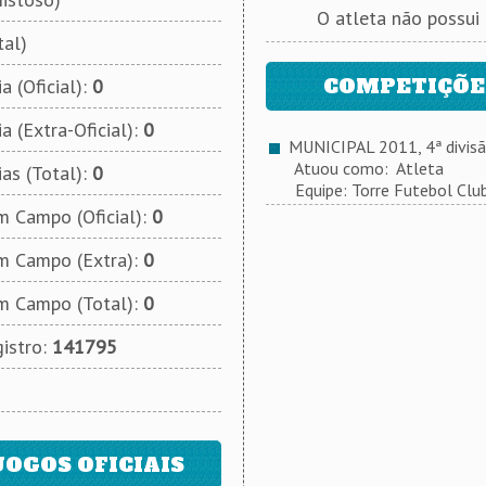
O atleta não possui
tal)
COMPETIÇÕES
a (Oficial):
0
a (Extra-Oficial):
0
MUNICIPAL 2011, 4ª divis
Atuou como: Atleta
ias (Total):
0
Equipe: Torre Futebol Clu
 Campo (Oficial):
0
m Campo (Extra):
0
m Campo (Total):
0
istro:
141795
JOGOS OFICIAIS