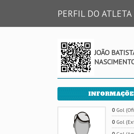
PERFIL DO ATLETA
JOÃO BATIS
NASCIMENT
INFORMAÇÕE
0
Gol (Ofi
0
Gol (Ext
0
Gol (Am