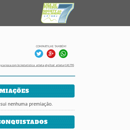
COMPARTILHE TAMBÉM!
ycarioca.com.br/estatistica_atleta.php?cod_atleta=141795
MIAÇÕES
ssui nenhuma premiação.
CONQUISTADOS