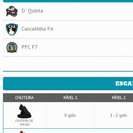
D´ Quinta
Cascatinha FA
PFC F7
ESCA
CHUTEIRA
NÍVEL 1
NÍVEL 2
0 gols
1 - 2 gols
CHUTEIRA DE
TREINO