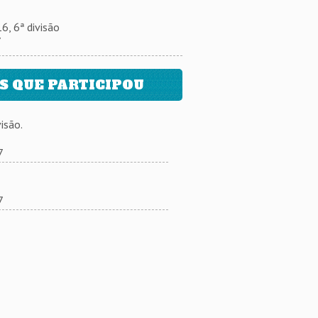
, 6ª divisão
7
 QUE PARTICIPOU
isão.
7
7