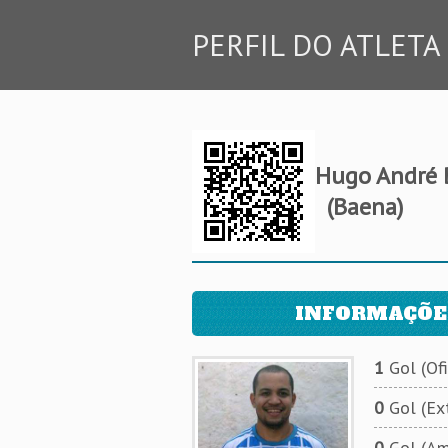
PERFIL DO ATLETA
Hugo André 
(Baena)
INFORMAÇÕE
1
Gol (Ofi
0
Gol (Ext
0
Gol (Am