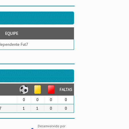
EQUIPE
dependente Fut7
FALTAS
0
0
0
0
7
1
1
0
0
Desenvolvido por