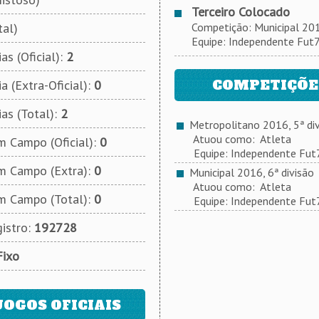
Terceiro Colocado
tal)
Competição: Municipal 2016
Equipe: Independente Fut
as (Oficial):
2
COMPETIÇÕES
a (Extra-Oficial):
0
ias (Total):
2
Metropolitano 2016, 5ª div
Atuou como: Atleta
 Campo (Oficial):
0
Equipe: Independente Fut
m Campo (Extra):
0
Municipal 2016, 6ª divisão
Atuou como: Atleta
m Campo (Total):
0
Equipe: Independente Fut
istro:
192728
Fixo
JOGOS OFICIAIS