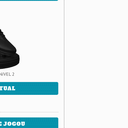
NíVEL 2
ATUAL
E JOGOU