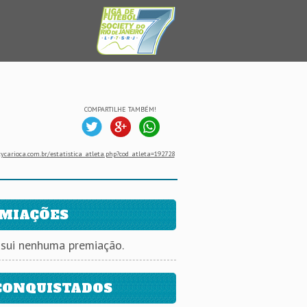
COMPARTILHE TAMBÉM!
ycarioca.com.br/estatistica_atleta.php?cod_atleta=192728
MIAÇÕES
ssui nenhuma premiação.
CONQUISTADOS