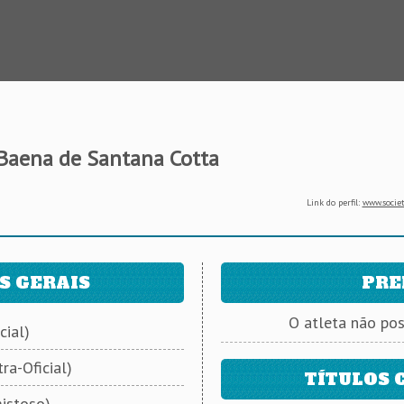
Baena de Santana Cotta
Link do perfil:
www.societ
S GERAIS
PRE
O atleta não po
cial)
ra-Oficial)
TÍTULOS 
istoso)