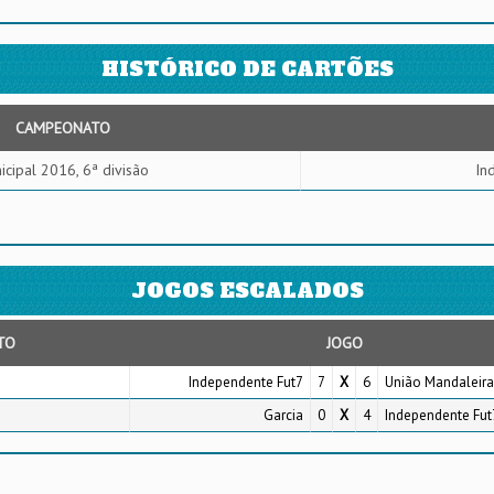
HISTÓRICO DE CARTÕES
CAMPEONATO
icipal 2016, 6ª divisão
In
JOGOS ESCALADOS
TO
JOGO
Independente Fut7
7
X
6
União Mandaleira
Garcia
0
X
4
Independente Fut