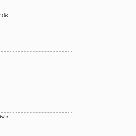
isão.
isão.