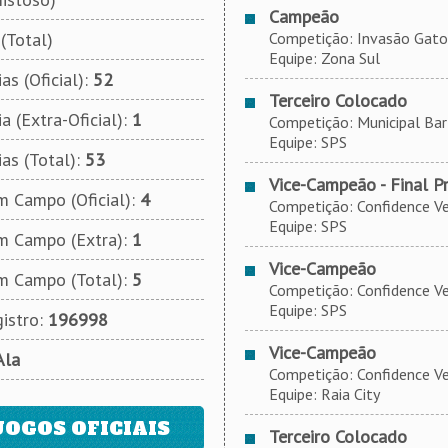
Campeão
(Total)
Competição: Invasão Gato
Equipe: Zona Sul
as (Oficial):
52
Terceiro Colocado
a (Extra-Oficial):
1
Competição: Municipal Bartô
Equipe: SPS
ias (Total):
53
Vice-Campeão - Final P
 Campo (Oficial):
4
Competição: Confidence Veíc
Equipe: SPS
m Campo (Extra):
1
Vice-Campeão
m Campo (Total):
5
Competição: Confidence Veíc
Equipe: SPS
istro:
196998
Vice-Campeão
Ala
Competição: Confidence Veíc
Equipe: Raia City
JOGOS OFICIAIS
Terceiro Colocado