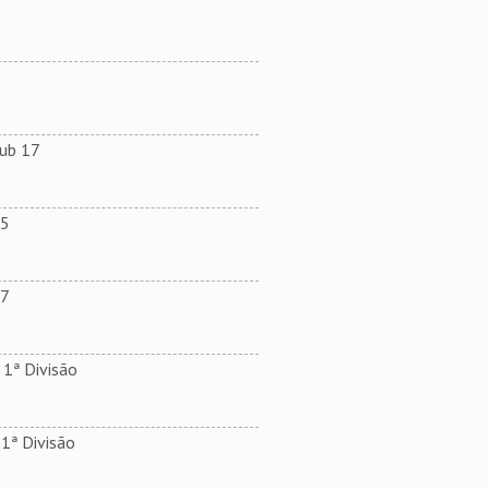
Sub 17
15
17
1ª Divisão
ª Divisão