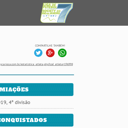
COMPARTILHE TAMBÉM!
ycarioca.com.br/estatistica_atleta.php?cod_atleta=196998
MIAÇÕES
019, 4ª divisão
CONQUISTADOS