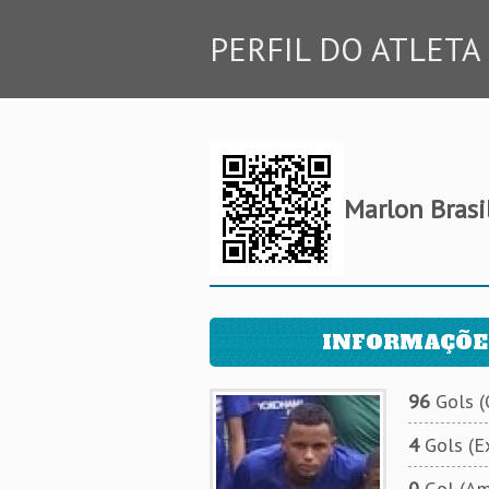
PERFIL DO ATLETA
Marlon Brasi
INFORMAÇÕE
96
Gols (O
4
Gols (Ex
0
Gol (Am