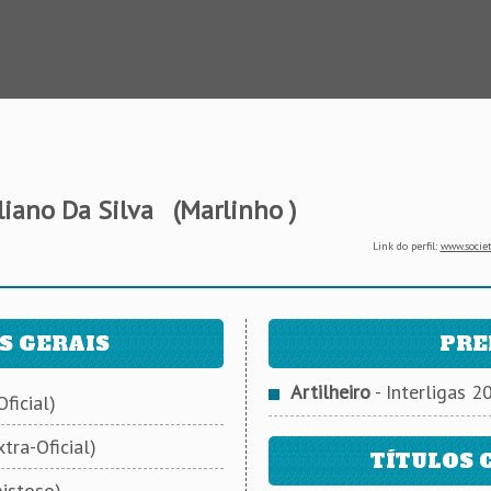
liano Da Silva
(Marlinho )
Link do perfil:
www.societ
S GERAIS
PRE
Artilheiro
- Interligas 2
ficial)
tra-Oficial)
TÍTULOS 
istoso)