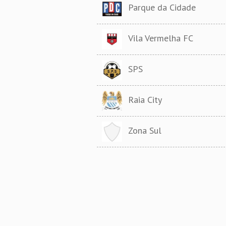
Parque da Cidade
Vila Vermelha FC
SPS
Raia City
Zona Sul