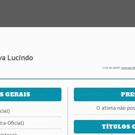
va Lucindo
Link do perfil:
www.societ
S GERAIS
PRE
O atleta não po
cial)
ra-Oficial)
TÍTULOS 
istoso)