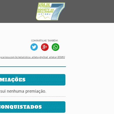
COMPARTILHE TAMBÉM!
ycarioca.com.br/estatistica_atleta.php?cod_atleta=205892
MIAÇÕES
ssui nenhuma premiação.
CONQUISTADOS