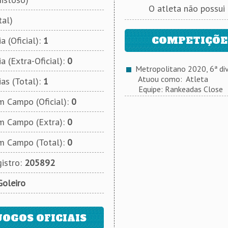
O atleta não possui
tal)
COMPETIÇÕES
a (Oficial):
1
a (Extra-Oficial):
0
Metropolitano 2020, 6ª div
Atuou como: Atleta
ias (Total):
1
Equipe: Rankeadas Close
 Campo (Oficial):
0
m Campo (Extra):
0
m Campo (Total):
0
istro:
205892
Goleiro
JOGOS OFICIAIS