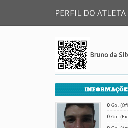
PERFIL DO ATLETA
Bruno da Sil
INFORMAÇÕE
0
Gol (Ofi
0
Gol (Ext
0
Gol (Am