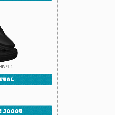
NíVEL 1
ATUAL
E JOGOU