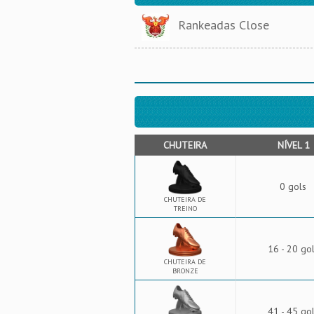
Rankeadas Close
CHUTEIRA
NÍVEL 1
0 gols
CHUTEIRA DE
TREINO
16 - 20 go
CHUTEIRA DE
BRONZE
41 - 45 go