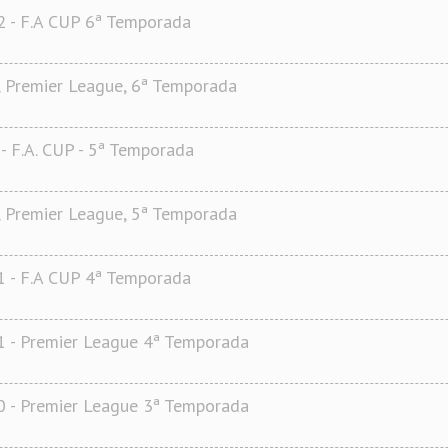
2 - F.A CUP 6ª Temporada
 Premier League, 6ª Temporada
 F.A. CUP - 5ª Temporada
 Premier League, 5ª Temporada
1 - F.A CUP 4ª Temporada
1 - Premier League 4ª Temporada
0 - Premier League 3ª Temporada