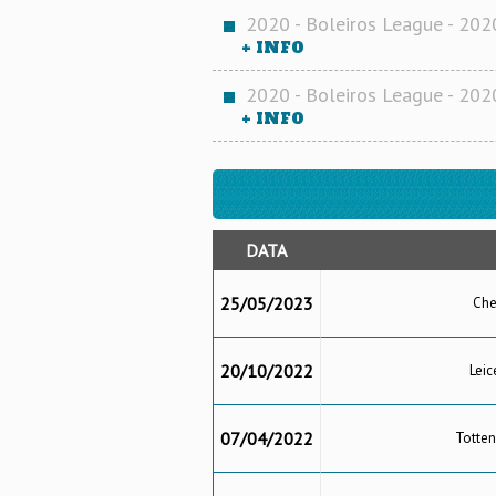
2020 - Boleiros League - 202
+ INFO
2020 - Boleiros League - 202
+ INFO
DATA
25/05/2023
Che
20/10/2022
Leic
07/04/2022
Totten