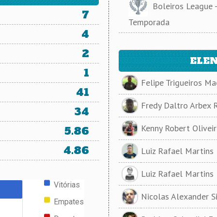
Boleiros League -
7
Temporada
4
2
ELEN
1
Felipe Trigueiros M
41
Fredy Daltro Arbex 
34
Kenny Robert Oliveir
5.86
4.86
Luiz Rafael Martins
Luiz Rafael Martins
Vitórias
Nicolas Alexander S
Empates