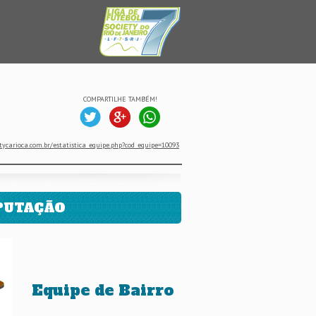
COMPARTILHE TAMBÉM!
tycarioca.com.br/estatistica_equipe.php?cod_equipe=10093
PUTAÇÃO
Equipe de Bairro