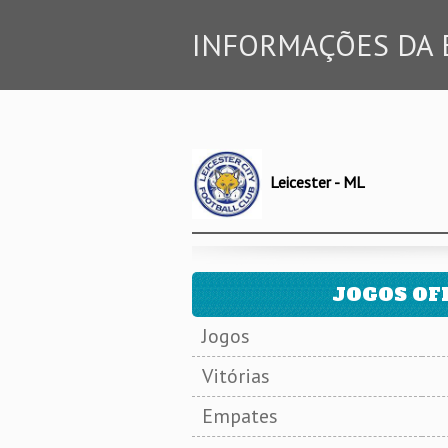
INFORMAÇÕES DA 
Leicester - ML
JOGOS OFI
Jogos
Vitórias
Empates