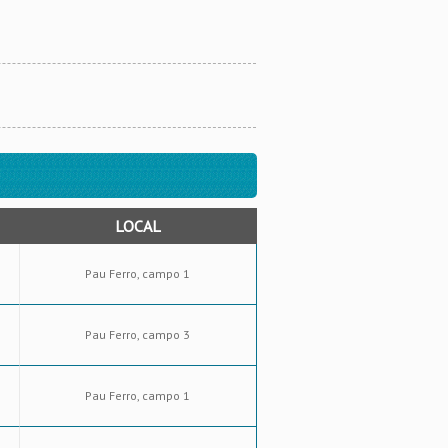
LOCAL
Pau Ferro, campo 1
Pau Ferro, campo 3
Pau Ferro, campo 1