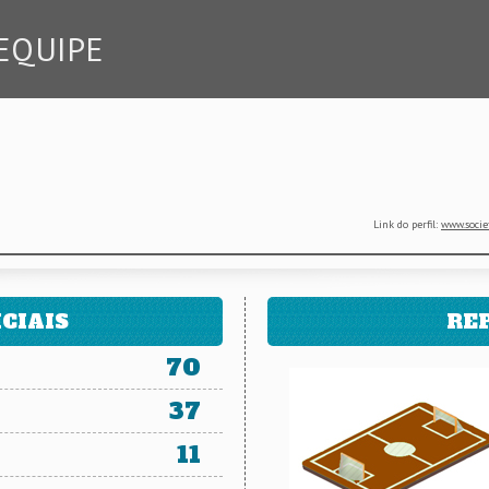
EQUIPE
Link do perfil:
www.socie
CIAIS
RE
70
37
11