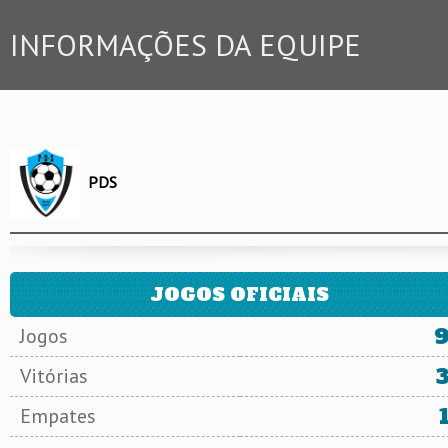
INFORMAÇÕES DA EQUIPE
PDS
JOGOS OFICIAIS
Jogos
Vitórias
Empates