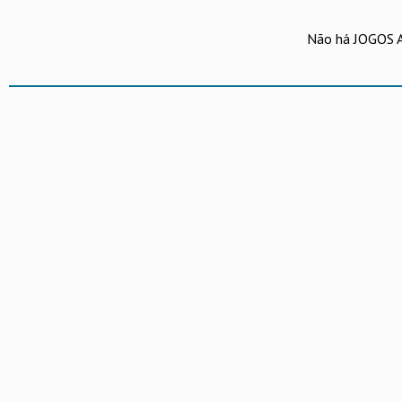
Não há JOGOS 