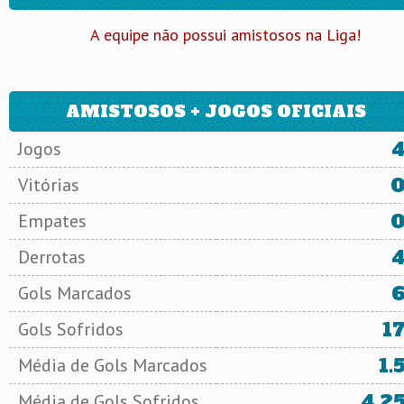
A equipe não possui amistosos na Liga!
AMISTOSOS + JOGOS OFICIAIS
Jogos
Vitórias
Empates
Derrotas
Gols Marcados
1
Gols Sofridos
1.
Média de Gols Marcados
4.2
Média de Gols Sofridos