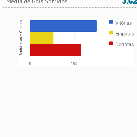
3.6
Média de Gols Sofridos
Vitórias
Amistosos + Oficiais
Empates
Derrotas
0
100