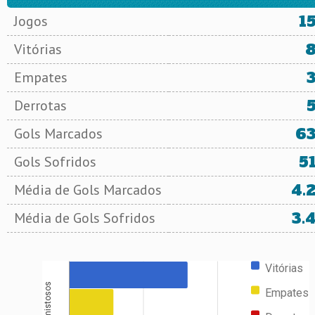
1
Jogos
Vitórias
Empates
Derrotas
6
Gols Marcados
5
Gols Sofridos
4.
Média de Gols Marcados
3.
Média de Gols Sofridos
Vitórias
Amistosos
Empates