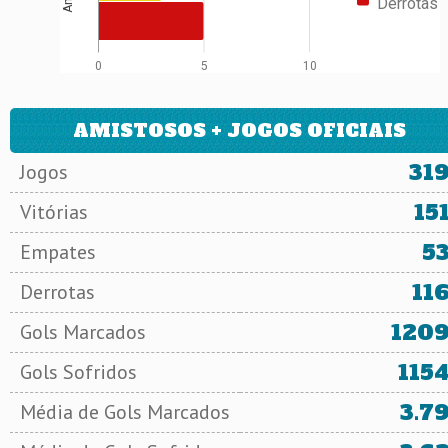
Derrotas
0
5
10
AMISTOSOS + JOGOS OFICIAIS
31
Jogos
15
Vitórias
5
Empates
11
Derrotas
120
Gols Marcados
115
Gols Sofridos
3.7
Média de Gols Marcados