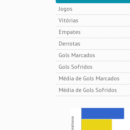
Jogos
Vitórias
Empates
Derrotas
Gols Marcados
Gols Sofridos
Média de Gols Marcados
Média de Gols Sofridos
Amistosos