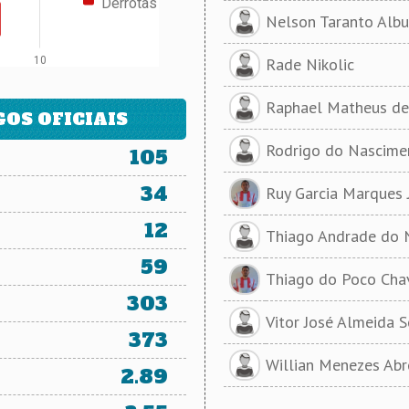
Derrotas
Nelson Taranto Alb
10
Rade Nikolic
Raphael Matheus de
OS OFICIAIS
Rodrigo do Nascimen
105
34
Ruy Garcia Marques 
12
Thiago Andrade do 
59
Thiago do Poco Cha
303
Vitor José Almeida S
373
Willian Menezes Abr
2.89