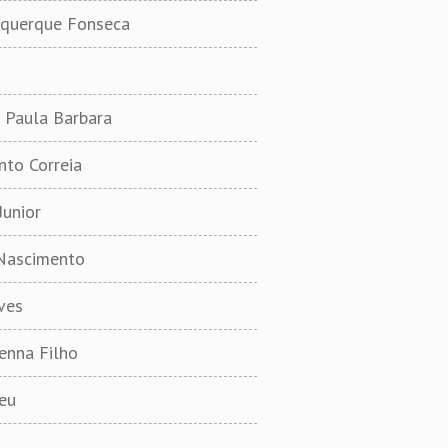
uquerque Fonseca
 Paula Barbara
to Correia
Junior
Nascimento
ves
enna Filho
eu