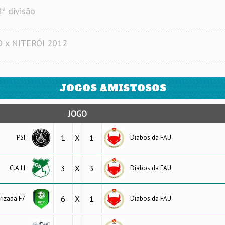
ª divisão
 x NITERÓI 2012
JOGOS AMISTOSOS
JOGO
1
X
1
PSI
Diabos da FAU
3
X
3
C.A.LI
Diabos da FAU
6
X
1
rizada F7
Diabos da FAU