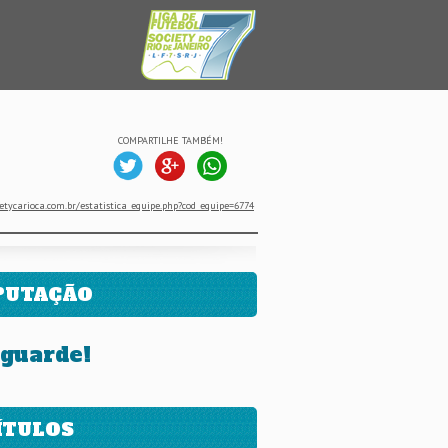
COMPARTILHE TAMBÉM!
etycarioca.com.br/estatistica_equipe.php?cod_equipe=6774
PUTAÇÃO
guarde!
ÍTULOS