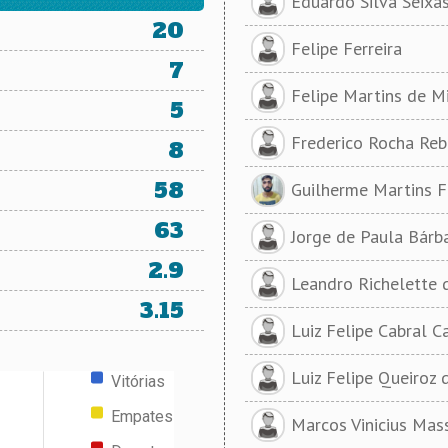
Eduardo Silva Seixas
20
Felipe Ferreira
7
Felipe Martins de M
5
Frederico Rocha Reb
8
58
Guilherme Martins F
63
Jorge de Paula Bárb
2.9
Leandro Richelette d
3.15
Luiz Felipe Cabral C
Luiz Felipe Queiroz 
Vitórias
Empates
Marcos Vinicius Mas