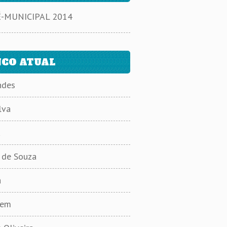
MUNICIPAL 2014
CO ATUAL
ndes
lva
a
s de Souza
a
mem