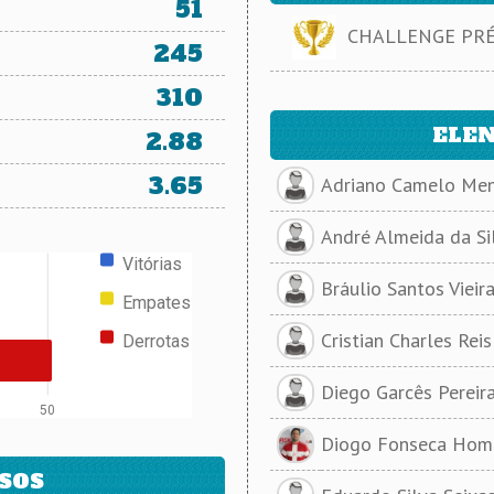
51
CHALLENGE PRÉ-
245
310
ELEN
2.88
3.65
Adriano Camelo Me
André Almeida da Si
Vitórias
Bráulio Santos Vieir
Empates
Cristian Charles Rei
Derrotas
Diego Garcês Pereir
50
Diogo Fonseca Ho
SOS