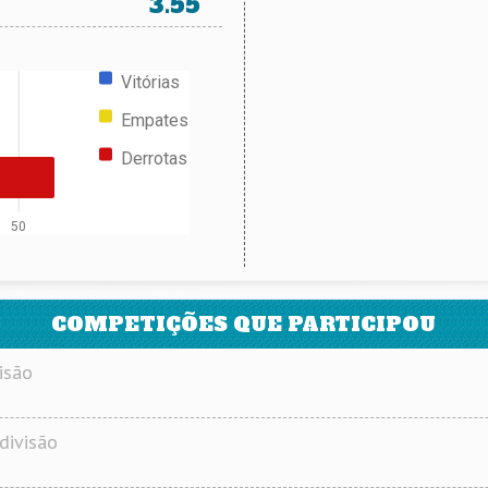
3.55
Vitórias
Empates
Derrotas
50
COMPETIÇÕES QUE PARTICIPOU
isão
divisão