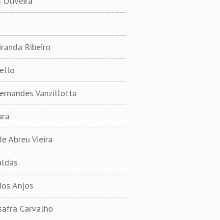
 Oliveira
iranda Ribeiro
ello
ernandes Vanzillotta
ara
e Abreu Vieira
aldas
dos Anjos
safra Carvalho