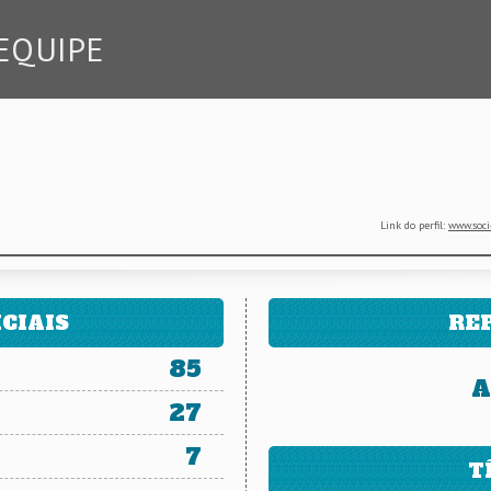
EQUIPE
Link do perfil:
www.soci
CIAIS
RE
85
A
27
7
T