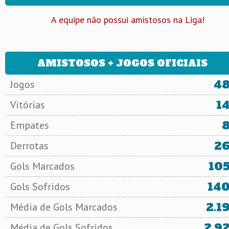
A equipe não possui amistosos na Liga!
AMISTOSOS + JOGOS OFICIAIS
4
Jogos
1
Vitórias
Empates
2
Derrotas
10
Gols Marcados
14
Gols Sofridos
2.1
Média de Gols Marcados
2.9
Média de Gols Sofridos