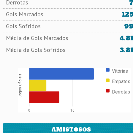
Derrotas
12
Gols Marcados
9
Gols Sofridos
4.8
Média de Gols Marcados
3.8
Média de Gols Sofridos
Vitórias
Jogos Oficiais
Empates
Derrotas
0
10
AMISTOSOS