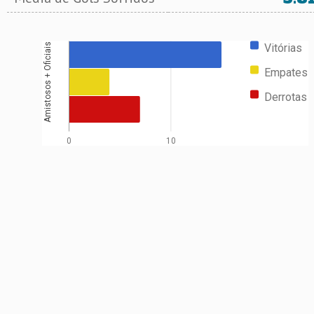
Vitórias
Amistosos + Oficiais
Empates
Derrotas
0
10