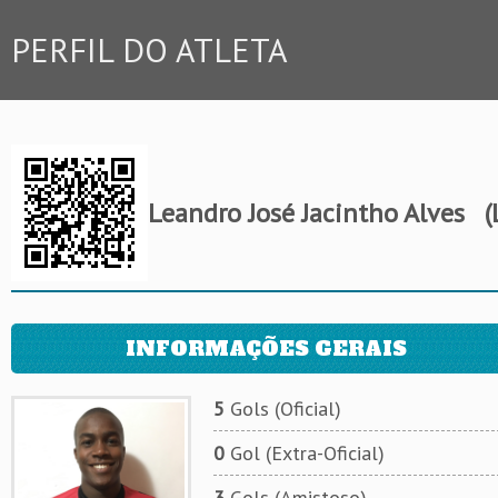
PERFIL DO ATLETA
Leandro José Jacintho Alves
(
INFORMAÇÕES GERAIS
5
Gols (Oficial)
0
Gol (Extra-Oficial)
3
Gols (Amistoso)