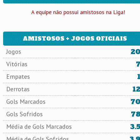
A equipe não possui amistosos na Liga!
AMISTOSOS + JOGOS OFICIAIS
2
Jogos
Vitórias
Empates
1
Derrotas
7
Gols Marcados
7
Gols Sofridos
3.
Média de Gols Marcados
3.
Média de Gols Sofridos