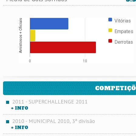
Vitórias
Amistosos + Oficiais
Empates
Derrotas
0
10
COMPETIÇÕ
2011 - SUPERCHALLENGE 2011
+ INFO
2010 - MUNICIPAL 2010, 3ª divisão
+ INFO