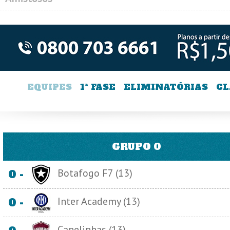
EQUIPES
1ª FASE
ELIMINATÓRIAS
CL
GRUPO 0
Botafogo F7 (13)
0 -
Inter Academy (13)
0 -
Canelinhas (13)