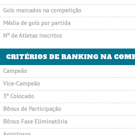
Gols marcados na competição
Média de gols por partida
Nº de Atletas Inscritos
CRITÉRIOS DE RANKING NA COM
Campeão
Vice-Campeão
3º Colocado
Bônus de Participação
Bônus Fase Eliminatória
Amistosos