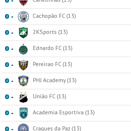
0 -
Cachopão FC (13)
0 -
2KSports (13)
0 -
Ednardo FC (13)
0 -
Pereirao FC (13)
0 -
PHJ Academy (13)
0 -
União FC (13)
0 -
Academia Esportiva (13)
0 -
Craques da Paz (13)
0 -