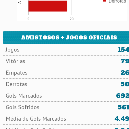
Derrotas
0
20
AMISTOSOS + JOGOS OFICIAIS
15
Jogos
7
Vitórias
2
Empates
5
Derrotas
69
Gols Marcados
56
Gols Sofridos
4.4
Média de Gols Marcados