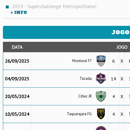
2019 - Superchallenge Metropolitano!
+ INFO
JOGO
DATA
JOGO
26/09/2025
6
X
Montreal F7
04/09/2025
14
X
Tacada
20/05/2024
4
X
Citlec JR
10/05/2024
4
X
Taquarajara FG