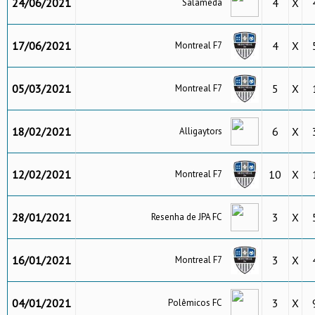
24/06/2021
4
X
Salameda
17/06/2021
4
X
Montreal F7
05/03/2021
5
X
Montreal F7
18/02/2021
6
X
Alligaytors
12/02/2021
10
X
Montreal F7
28/01/2021
3
X
Resenha de JPA FC
16/01/2021
3
X
Montreal F7
04/01/2021
3
X
Polêmicos FC