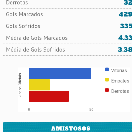
3
Derrotas
42
Gols Marcados
33
Gols Sofridos
4.3
Média de Gols Marcados
3.3
Média de Gols Sofridos
Vitórias
Jogos Oficiais
Empates
Derrotas
0
50
AMISTOSOS