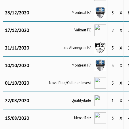
28/12/2020
3
X
Montreal F7
17/12/2020
2
X
Valknut FC
21/11/2020
5
X
Los Alvinegros F7
10/10/2020
5
X
Montreal F7
01/10/2020
5
X
Nova Elite/Cullinan Invest
22/08/2020
1
X
Qualitydade
13/08/2020
3
X
Merck Raiz