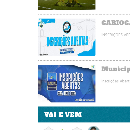
CARIOC
INSCRIÇÕES AB
Municipa
Inscrições Abert
VAI E VEM