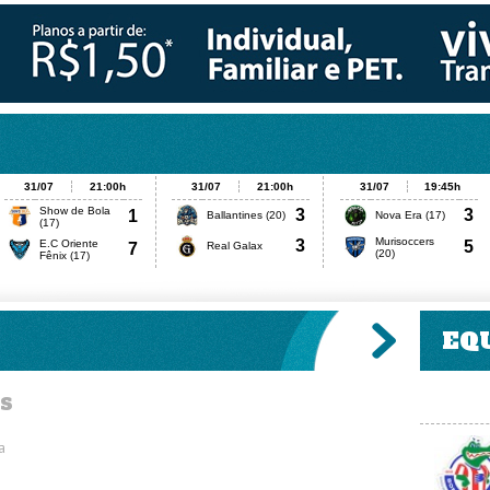
EQ
s
a