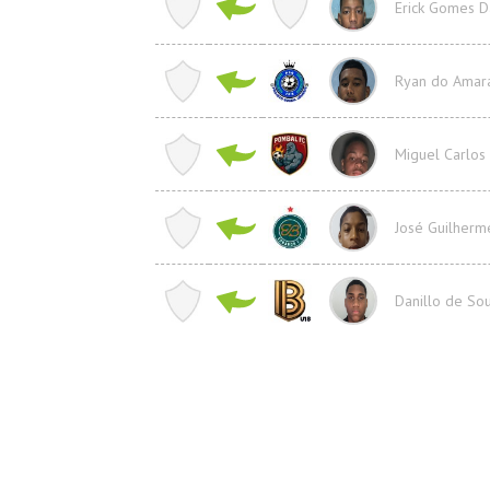
Erick Gomes D
Ryan do Amara
Miguel Carlos
José Guilherm
Danillo de Sou