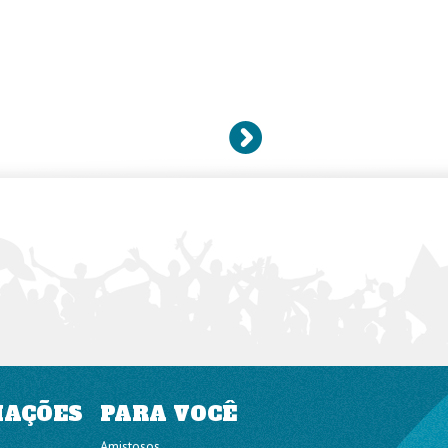
MAÇÕES
PARA VOCÊ
Amistosos