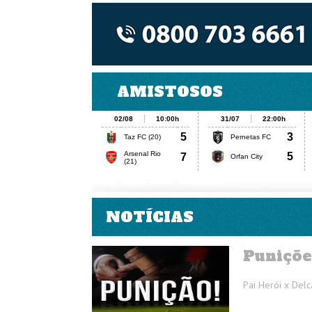
NOTÍCIAS
Puniçõe
Pai Herói x Delc