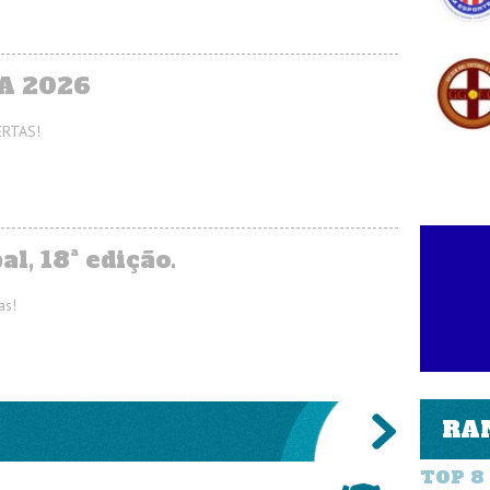
A 2026
ERTAS!
l, 18ª edição.
as!
RA