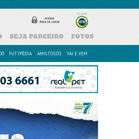
FILIADO
D
SEJA PARCEIRO
FOTOS
00
FUT7PÉDIA
AMISTOSOS
VAI E VEM